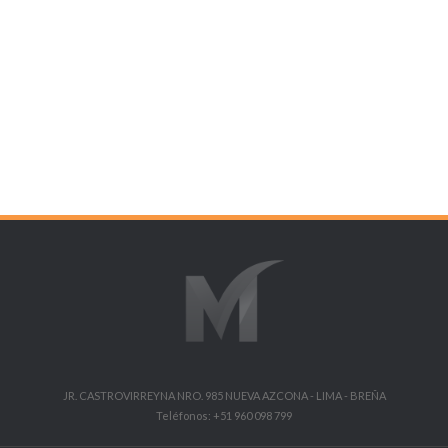
JR. CASTROVIRREYNA NRO. 985 NUEVA AZCONA - LIMA - BREÑA
Teléfonos: +51 960 098 799