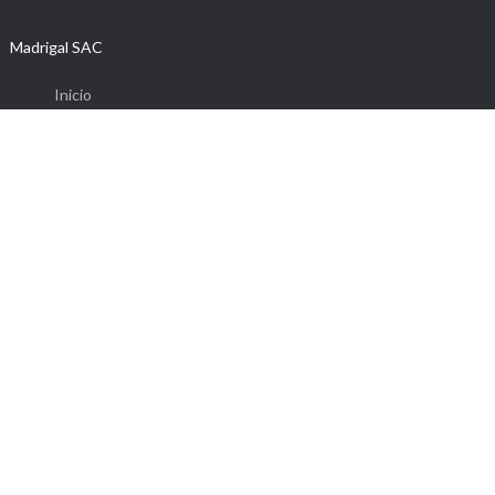
Madrigal SAC
Inicio
Quienes Somos
Nuestros Productos
Contáctenos
Política de Calidad e Inocuidad
Libro de Reclamaciones
Síguenos también en: