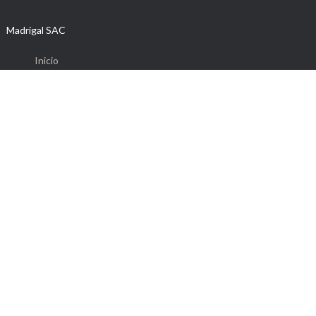
Madrigal SAC
Inicio
Quienes Somos
Nuestros Productos
Contáctenos
Política de Calidad e Inocuidad
Libro de Reclamaciones
Síguenos también en: