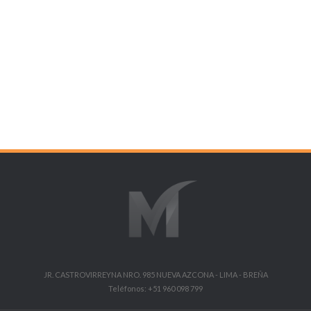
JR. CASTROVIRREYNA NRO. 985 NUEVA AZCONA - LIMA - BREÑA
Teléfonos: +51 960 098 799